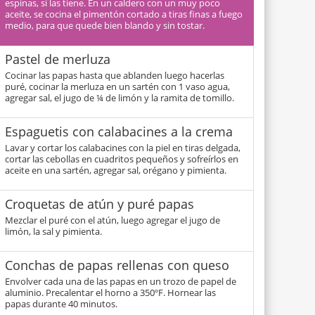
espinas, si las tiene. En un caldero con un muy poco
aceite, se cocina el pimentón cortado a tiras finas a fuego
medio, para que quede bien blando y sin tostar.
Pastel de merluza
Cocinar las papas hasta que ablanden luego hacerlas
puré, cocinar la merluza en un sartén con 1 vaso agua,
agregar sal, el jugo de ¼ de limón y la ramita de tomillo.
Espaguetis con calabacines a la crema
Lavar y cortar los calabacines con la piel en tiras delgada,
cortar las cebollas en cuadritos pequeños y sofreírlos en
aceite en una sartén, agregar sal, orégano y pimienta.
Croquetas de atún y puré papas
Mezclar el puré con el atún, luego agregar el jugo de
limón, la sal y pimienta.
Conchas de papas rellenas con queso
Envolver cada una de las papas en un trozo de papel de
aluminio. Precalentar el horno a 350ºF. Hornear las
papas durante 40 minutos.