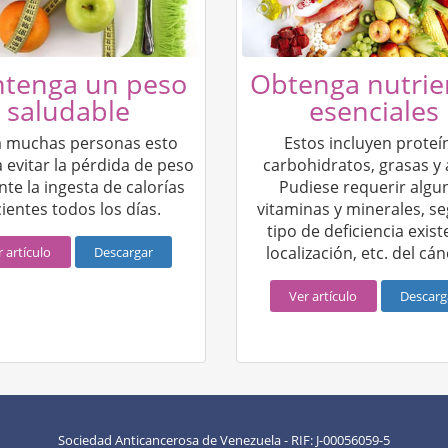
tenga un peso
Obtenga nutrie
saludable
esenciales
a muchas personas esto
Estos incluyen proteí
a evitar la pérdida de peso
carbohidratos, grasas y 
te la ingesta de calorías
Pudiese requerir algu
cientes todos los días.
vitaminas y minerales, se
tipo de deficiencia exist
localización, etc. del cán
r artículo
Descargar
Ver artículo
Descarg
Sociedad Anticancerosa de Venezuela - RIF: J-00056059-5