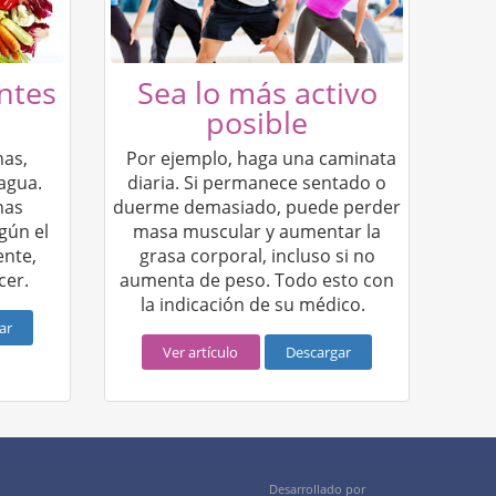
ntes
Sea lo más activo
posible
nas,
Por ejemplo, haga una caminata
agua.
diaria. Si permanece sentado o
nas
duerme demasiado, puede perder
gún el
masa muscular y aumentar la
ente,
grasa corporal, incluso si no
cer.
aumenta de peso. Todo esto con
la indicación de su médico.
ar
Ver artículo
Descargar
Desarrollado por