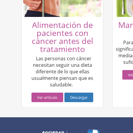
Alimentación de
Man
pacientes con
cáncer antes del
Par
tratamiento
signific
median
Las personas con cáncer
sufi
necesitan seguir una dieta
diferente de lo que ellas
Ve
usualmente piensan que es
saludable.
Ver artículo
Descargar